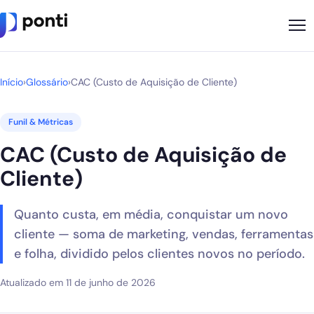
Metodologia
Início
›
Glossário
›
CAC (Custo de Aquisição de Cliente)
Sobre
Funil & Métricas
Soluções
CAC (Custo de Aquisição de
Cases
Cliente)
Nossos Apps
Quanto custa, em média, conquistar um novo
Ponti Indica
cliente — soma de marketing, vendas, ferramentas
e folha, dividido pelos clientes novos no período.
Loja
Atualizado em 11 de junho de 2026
Founder