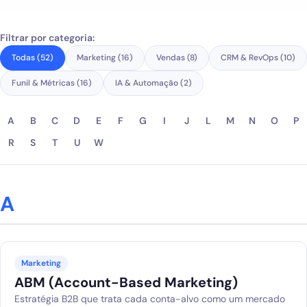
Blog
Filtrar por categoria:
Solicitar diagnóstico gratuito
Todas (52)
Marketing (16)
Vendas (8)
CRM & RevOps (10)
Funil & Métricas (16)
IA & Automação (2)
A
B
C
D
E
F
G
I
J
L
M
N
O
P
R
S
T
U
W
A
Marketing
ABM (Account-Based Marketing)
Estratégia B2B que trata cada conta-alvo como um mercado