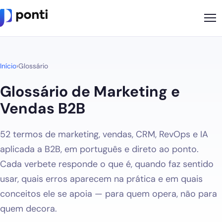
Metodologia
Início
›
Glossário
Sobre
Glossário de Marketing e
Soluções
Vendas B2B
Cases
52 termos de marketing, vendas, CRM, RevOps e IA
Nossos Apps
aplicada a B2B, em português e direto ao ponto.
Ponti Indica
Cada verbete responde o que é, quando faz sentido
usar, quais erros aparecem na prática e em quais
Loja
conceitos ele se apoia — para quem opera, não para
Founder
quem decora.