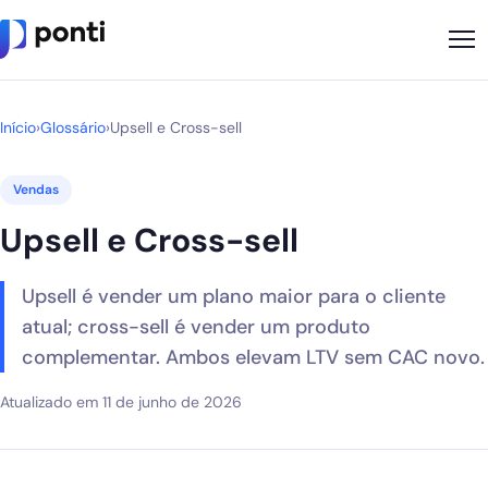
Metodologia
Início
›
Glossário
›
Upsell e Cross-sell
Sobre
Vendas
Soluções
Upsell e Cross-sell
Cases
Upsell é vender um plano maior para o cliente
Nossos Apps
atual; cross-sell é vender um produto
Ponti Indica
complementar. Ambos elevam LTV sem CAC novo.
Loja
Atualizado em 11 de junho de 2026
Founder