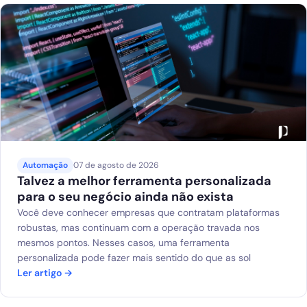
Blog
Solicitar diagnóstico gratuito
Automação
07 de agosto de 2026
Talvez a melhor ferramenta personalizada
para o seu negócio ainda não exista
Você deve conhecer empresas que contratam plataformas
robustas, mas continuam com a operação travada nos
mesmos pontos. Nesses casos, uma ferramenta
personalizada pode fazer mais sentido do que as sol
Ler artigo →