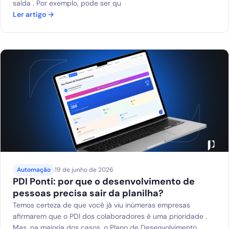
saída . Por exemplo, pode ser qu
Ler artigo →
Automação
19 de junho de 2026
PDI Ponti: por que o desenvolvimento de
pessoas precisa sair da planilha?
Temos certeza de que você já viu inúmeras empresas
afirmarem que o PDI dos colaboradores é uma prioridade .
Mas, na maioria dos casos, o Plano de Desenvolvimento