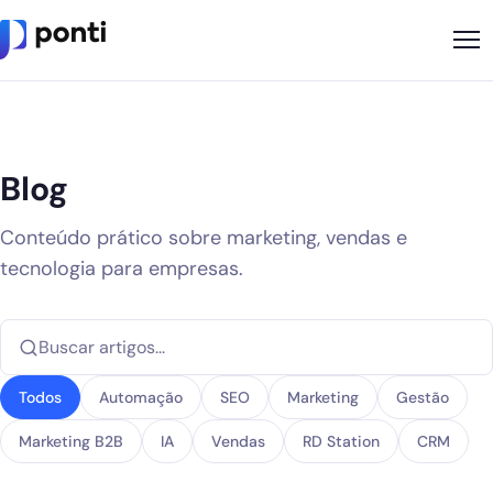
Metodologia
Sobre
Blog
Soluções
Conteúdo prático sobre marketing, vendas e
Cases
tecnologia para empresas.
Nossos Apps
Ponti Indica
Loja
Todos
Automação
SEO
Marketing
Gestão
Marketing B2B
IA
Vendas
RD Station
CRM
Founder