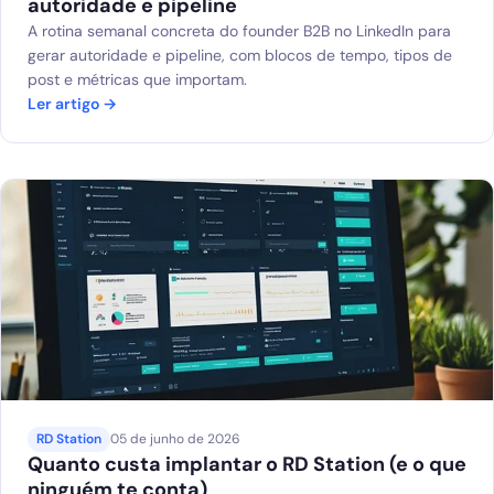
autoridade e pipeline
A rotina semanal concreta do founder B2B no LinkedIn para
gerar autoridade e pipeline, com blocos de tempo, tipos de
post e métricas que importam.
Ler artigo →
RD Station
05 de junho de 2026
Quanto custa implantar o RD Station (e o que
ninguém te conta)