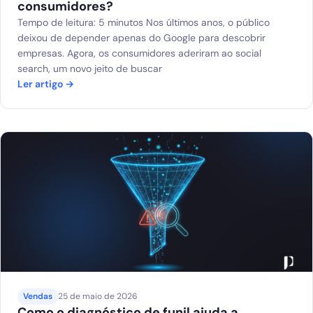
consumidores?
Tempo de leitura: 5 minutos Nos últimos anos, o público
deixou de depender apenas do Google para descobrir
empresas. Agora, os consumidores aderiram ao social
search, um novo jeito de buscar
Ler artigo →
Vendas
25 de maio de 2026
Como o diagnóstico de funil ajuda a