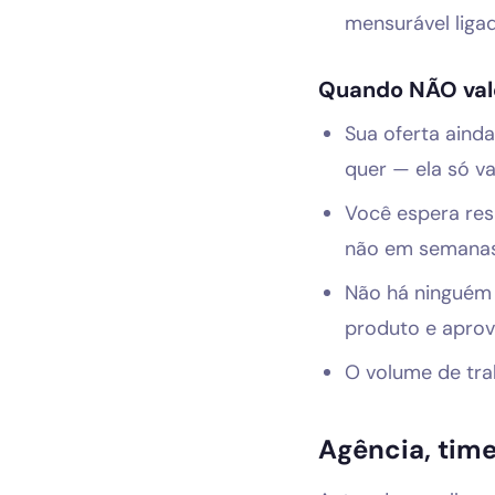
mensurável ligad
Quando NÃO val
Sua oferta aind
quer — ela só va
Você espera re
não em semanas.
Não há ninguém 
produto e aprov
O volume de tra
Agência, time