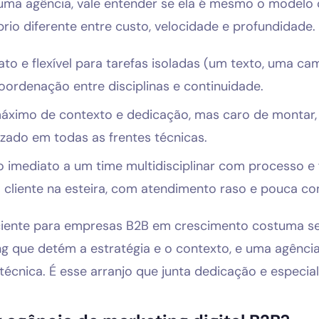
uma agência, vale entender se ela é mesmo o modelo
rio diferente entre custo, velocidade e profundidade.
to e flexível para tarefas isoladas (um texto, uma c
oordenação entre disciplinas e continuidade.
ximo de contexto e dedicação, mas caro de montar, le
izado em todas as frentes técnicas.
 imediato a um time multidisciplinar com processo e 
m cliente na esteira, com atendimento raso e pouca co
ciente para empresas B2B em crescimento costuma ser
ng que detém a estratégia e o contexto, e uma agênci
cnica. É esse arranjo que junta dedicação e especiali