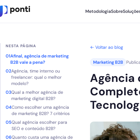
Metodologia
Sobre
Soluçõe
Metodologia
NESTA PÁGINA
Sobre
← Voltar ao blog
Afinal, agência de marketing
Soluções
B2B vale a pena?
Marketing B2B
Publi
Agência, time interno ou
Cases
Agência 
freelancer: qual o melhor
modelo?
Nossos Apps
Completo
Qual a melhor agência de
marketing digital B2B?
Ponti Indica
Tecnolog
Como escolher uma agência
Loja
de marketing B2B? 7 critérios
Qual agência escolher para
SEO e conteúdo B2B?
Founder
Quanto custa uma agência de