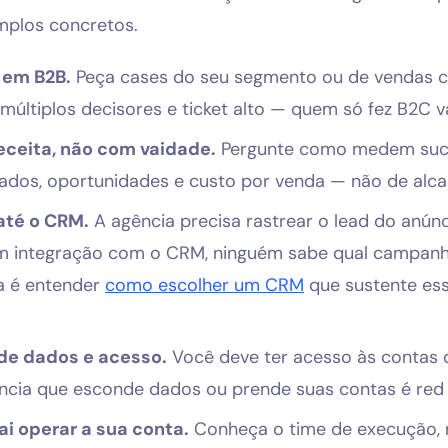
mplos concretos.
 em B2B.
Peça cases do seu segmento ou de vendas co
 múltiplos decisores e ticket alto — quem só fez B2C va
ceita, não com vaidade.
Pergunte como medem suces
icados, oportunidades e custo por venda — não de alca
até o CRM.
A agência precisa rastrear o lead do anún
m integração com o CRM, ninguém sabe qual campan
a é entender
como escolher um CRM
que sustente es
de dados e acesso.
Você deve ter acesso às contas d
ência que esconde dados ou prende suas contas é red 
i operar a sua conta.
Conheça o time de execução, n