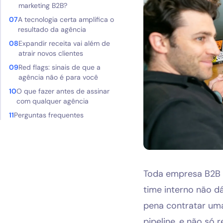
marketing B2B?
Blog
A tecnologia certa amplifica o
resultado da agência
Expandir receita vai além de
atrair novos clientes
Red flags: sinais de que a
agência não é para você
O que fazer antes de assinar
com qualquer agência
Perguntas frequentes
Toda empresa B2B 
time interno não dá
pena contratar uma
pipeline, e não só r