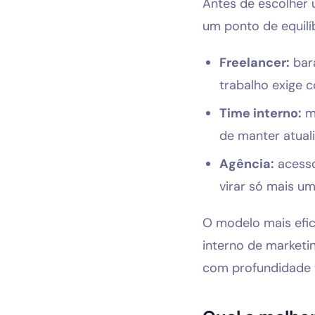
Antes de escolher 
um ponto de equilíb
Freelancer:
bara
trabalho exige c
Time interno:
má
de manter atual
Agência:
acesso
virar só mais u
O modelo mais efi
interno de marketi
com profundidade té