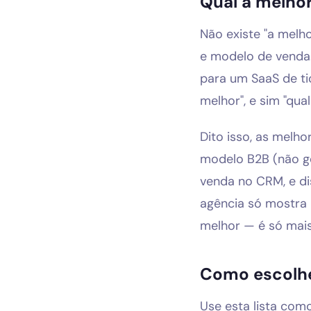
Qual a melhor
Não existe "a melh
e modelo de venda
para um SaaS de ti
melhor", e sim "qua
Dito isso, as melho
modelo B2B (não ge
venda no CRM, e dis
agência só mostra m
melhor — é só mai
Como escolhe
Use esta lista com