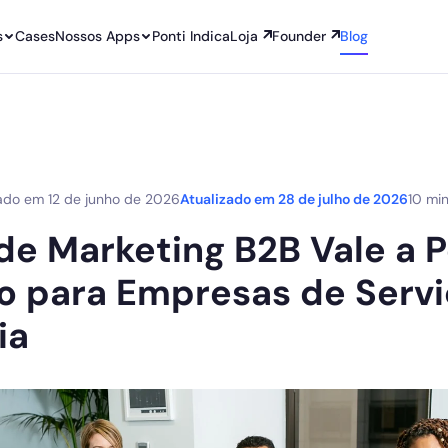
s
Cases
Nossos Apps
Ponti Indica
Loja
Founder
Blog
cado em
12 de junho de 2026
Atualizado em
28 de julho de 2026
10 min
de Marketing B2B Vale a 
 para Empresas de Servi
ia