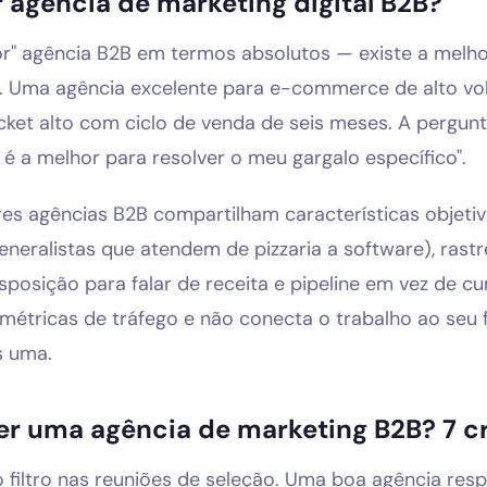
 agência de marketing digital B2B?
or" agência B2B em termos absolutos — existe a melhor
. Uma agência excelente para e-commerce de alto v
cket alto com ciclo de venda de seis meses. A pergunt
l é a melhor para resolver o meu gargalo específico".
res agências B2B compartilham características objetiv
neralistas que atendem de pizzaria a software), rastre
posição para falar de receita e pipeline em vez de cu
étricas de tráfego e não conecta o trabalho ao seu fu
s uma.
r uma agência de marketing B2B? 7 cr
o filtro nas reuniões de seleção. Uma boa agência re