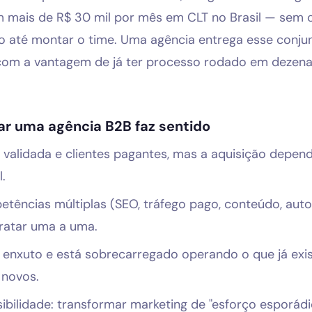
m mais de R$ 30 mil por mês em CLT no Brasil — sem 
o até montar o time. Uma agência entrega esse conju
 com a vantagem de já ter processo rodado em dezen
r uma agência B2B faz sentido
 validada e clientes pagantes, mas a aquisição depen
l.
etências múltiplas (SEO, tráfego pago, conteúdo, au
tratar uma a uma.
é enxuto e está sobrecarregado operando o que já exis
 novos.
sibilidade: transformar marketing de "esforço esporád