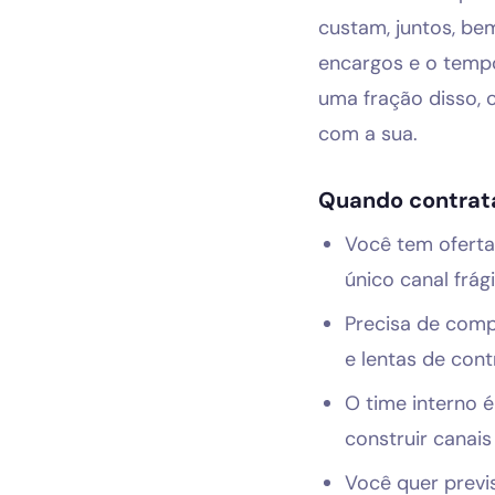
custam, juntos, be
encargos e o temp
uma fração disso,
com a sua.
Quando contrata
Você tem oferta
único canal frági
Precisa de comp
e lentas de con
O time interno 
construir canais
Você quer previ