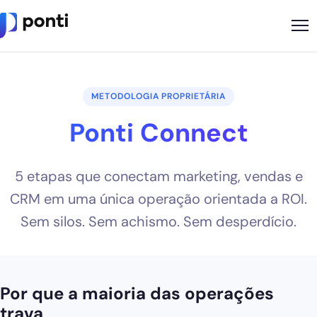
Metodologia
METODOLOGIA PROPRIETÁRIA
Sobre
Ponti Connect
Soluções
Cases
5 etapas que conectam marketing, vendas e
Nossos Apps
CRM em uma única operação orientada a ROI.
Sem silos. Sem achismo. Sem desperdício.
Ponti Indica
Loja
Por que a maioria das operações
Founder
trava