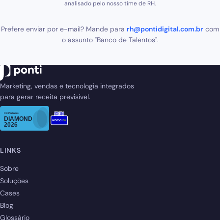
analisado pelo nosso time de RH.
Prefere enviar por e-mail? Mande para
rh@pontidigital.com.br
com
o assunto "Banco de Talentos".
Marketing, vendas e tecnologia integrados
para gerar receita previsível.
LINKS
Sobre
Soluções
Cases
Blog
Glossário