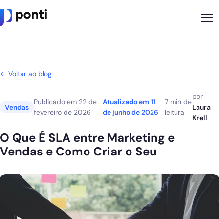
Metodologia
Sobre
← Voltar ao blog
Soluções
por
Publicado em
22 de
Atualizado em
11
7 min de
Vendas
Laura
fevereiro de 2026
de junho de 2026
leitura
Cases
Krell
O Que É SLA entre Marketing e
Nossos Apps
Vendas e Como Criar o Seu
Ponti Indica
Loja
Founder