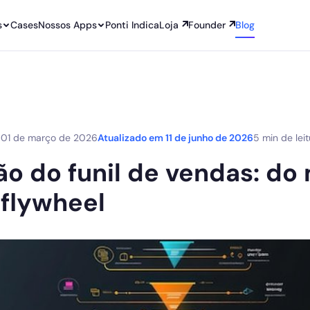
s
Cases
Nossos Apps
Ponti Indica
Loja
Founder
Blog
m
01 de março de 2026
Atualizado em
11 de junho de 2026
5 min de lei
ão do funil de vendas: do
 flywheel