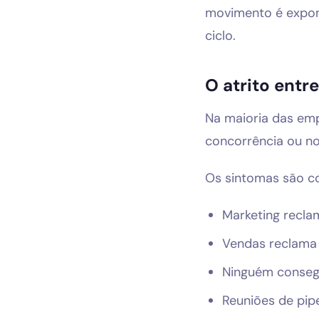
movimento é expone
ciclo.
O atrito entr
Na maioria das emp
concorrência ou no
Os sintomas são c
Marketing recla
Vendas reclama 
Ninguém consegu
Reuniões de pipe