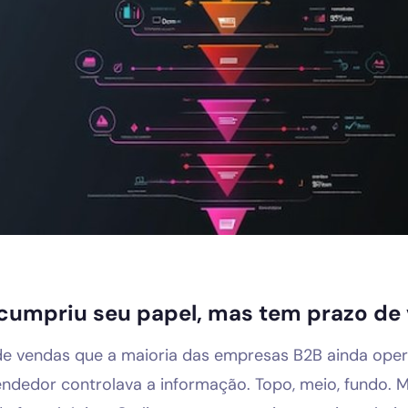
Solicitar diagnóstico gratuito
r cumpriu seu papel, mas tem prazo de
de vendas que a maioria das empresas B2B ainda ope
dedor controlava a informação. Topo, meio, fundo. Ma