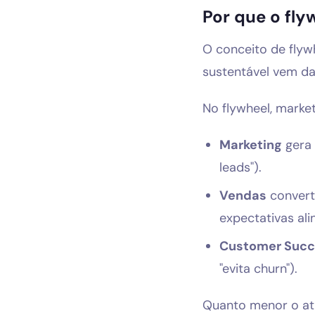
Por que o fly
O conceito de flyw
sustentável vem da
No flywheel, mark
Marketing
gera 
leads").
Vendas
convert
expectativas ali
Customer Succ
"evita churn").
Quanto menor o atr