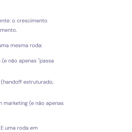
ente: o crescimento
imento.
e uma mesma roda:
s (e não apenas "passa
(handoff estruturado,
m marketing (e não apenas
. E uma roda em