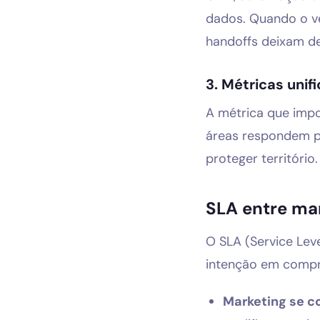
dados. Quando o ve
handoffs deixam de
3. Métricas unif
A métrica que impo
áreas respondem pe
proteger território.
SLA entre ma
O SLA (Service Lev
intenção em compr
Marketing se 