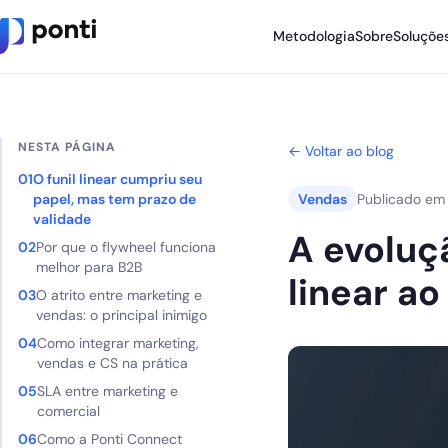
Metodologia
Sobre
Soluçõe
Metodologia
NESTA PÁGINA
Sobre
← Voltar ao blog
O funil linear cumpriu seu
Soluções
papel, mas tem prazo de
Vendas
Publicado e
validade
Cases
A evoluç
Por que o flywheel funciona
melhor para B2B
Nossos Apps
linear ao
O atrito entre marketing e
vendas: o principal inimigo
Ponti Indica
Como integrar marketing,
Loja
vendas e CS na prática
SLA entre marketing e
comercial
Founder
Como a Ponti Connect