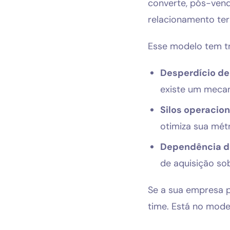
converte, pós-venda
relacionamento ter
Esse modelo tem t
Desperdício de
existe um mecan
Silos operacion
otimiza sua mét
Dependência d
de aquisição so
Se a sua empresa p
time. Está no mode