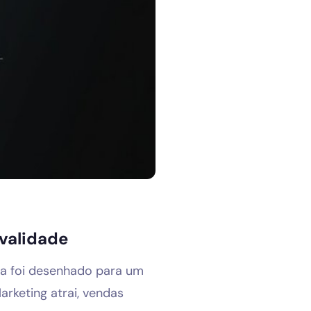
 validade
ra foi desenhado para um
rketing atrai, vendas