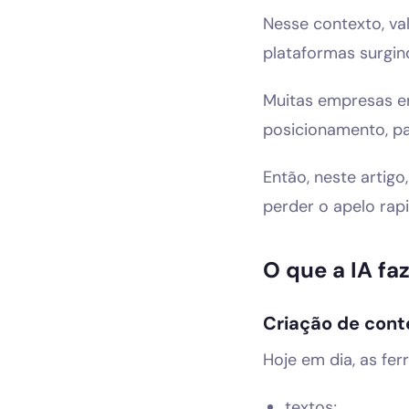
Nesse contexto, v
plataformas surgi
Muitas empresas 
posicionamento, pa
Então, neste artig
perder o apelo rap
O que a IA fa
Criação de con
Hoje em dia, as fe
textos;