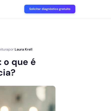
Solicitar diagnóstico gratuito
eitura
por
Laura Krell
: o que é
cia?