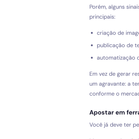
Porém, alguns sin
principais:
criação de ima
publicação de t
automatização 
Em vez de gerar res
um agravante: a t
conforme o merca
Apostar em ferr
Você já deve ter p