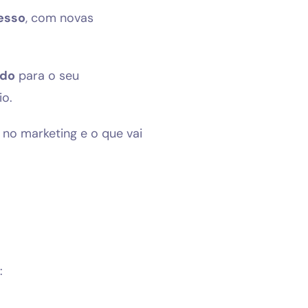
esso
, com novas
ido
para o seu
io.
no marketing e o que vai
: