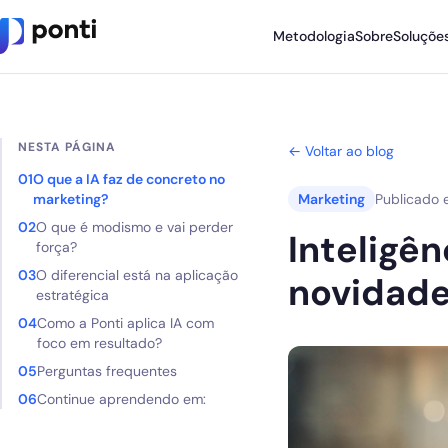
Metodologia
Sobre
Soluçõe
Metodologia
NESTA PÁGINA
Sobre
← Voltar ao blog
O que a IA faz de concreto no
Soluções
marketing?
Marketing
Publicado
O que é modismo e vai perder
Cases
Inteligên
força?
O diferencial está na aplicação
Nossos Apps
novidade
estratégica
Ponti Indica
Como a Ponti aplica IA com
foco em resultado?
Loja
Perguntas frequentes
Continue aprendendo em:
Founder