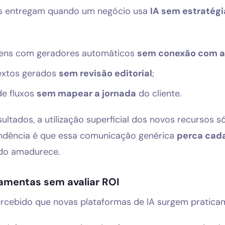
ais entregam quando um negócio usa
IA sem estratégi
gens com geradores automáticos
sem conexão com a 
extos gerados
sem revisão editorial
;
de fluxos
sem mapear a jornada
do cliente.
ultados, a utilização superficial dos novos recursos s
endência é que essa comunicação genérica
perca cad
do amadurece.
amentas sem avaliar ROI
ercebido que novas plataformas de IA surgem pratic