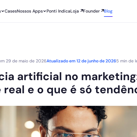
s
Cases
Nossos Apps
Ponti Indica
Loja
Founder
Blog
 em
29 de maio de 2026
Atualizado em
12 de junho de 2026
5 min de l
cia artificial no marketing
 real e o que é só tendên