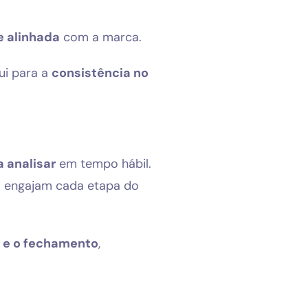
 e alinhada
com a marca.
bui para a
consistência no
 analisar
em tempo hábil.
s
engajam cada etapa do
o e o fechamento
,