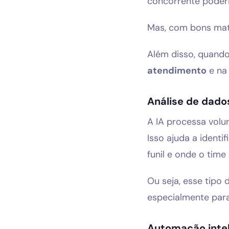
concorrente poderi
Mas, com bons mate
Além disso, quando 
atendimento
e n
Análise de dado
A IA processa vol
Isso ajuda a identif
funil e onde o tim
Ou seja, esse tipo 
especialmente para
Automação intel