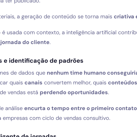
a ter publicado.
riais, a geração de conteúdo se torna mais
criativa
é usada com contexto, a inteligência artificial contri
a
jornada do cliente
.
s e identificação de padrões
umes de dados que
nenhum time humano conseguiria
icar quais
canais
convertem melhor, quais
conteúdo
e de vendas está
perdendo oportunidades
.
de análise
encurta o tempo entre o primeiro contat
 empresas com ciclo de vendas consultivo.
igente de jornadas