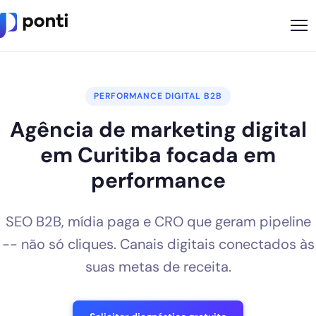
Metodologia
PERFORMANCE DIGITAL B2B
Sobre
Agência de marketing digital
Soluções
em Curitiba focada em
Cases
performance
Nossos Apps
SEO B2B, mídia paga e CRO que geram pipeline
Ponti Indica
-- não só cliques. Canais digitais conectados às
Loja
suas metas de receita.
Founder