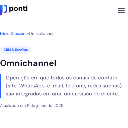
Metodologia
Início
›
Glossário
›
Omnichannel
Sobre
CRM & RevOps
Soluções
Omnichannel
Cases
Operação em que todos os canais de contato
Nossos Apps
(site, WhatsApp, e-mail, telefone, redes sociais)
Ponti Indica
são integrados em uma única visão do cliente.
Loja
Atualizado em 11 de junho de 2026
Founder