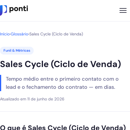
Metodologia
Início
›
Glossário
›
Sales Cycle (Ciclo de Venda)
Sobre
Funil & Métricas
Soluções
Sales Cycle (Ciclo de Venda)
Cases
Tempo médio entre o primeiro contato com o
Nossos Apps
lead e o fechamento do contrato — em dias.
Ponti Indica
Atualizado em 11 de junho de 2026
Loja
Founder
O que é Sales Cycle (Ciclo de Venda)