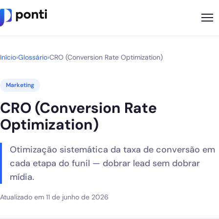
Metodologia
Início
›
Glossário
›
CRO (Conversion Rate Optimization)
Sobre
Marketing
Soluções
CRO (Conversion Rate
Cases
Optimization)
Nossos Apps
Otimização sistemática da taxa de conversão em
Ponti Indica
cada etapa do funil — dobrar lead sem dobrar
mídia.
Loja
Atualizado em 11 de junho de 2026
Founder